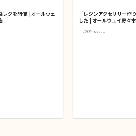
レクを開催 | オールウェ
「レジンアクセサリー作
店
した | オールウェイ野々
日
2023年9月30日