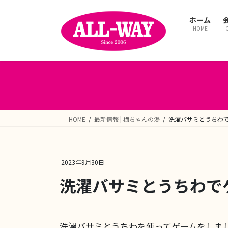
コ
ナ
ン
ビ
ホーム
テ
ゲ
HOME
ン
ー
ツ
シ
へ
ョ
ス
ン
キ
に
ッ
移
プ
動
HOME
最新情報 | 梅ちゃんの湯
洗濯バサミとうちわで
2023年9月30日
洗濯バサミとうちわでゲ
洗濯バサミとうちわを使ってゲームをしま