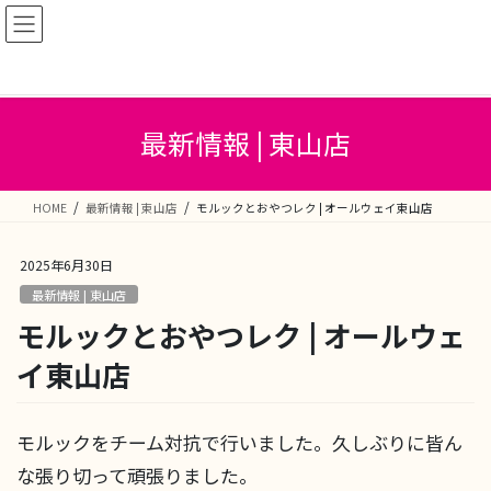
コ
ナ
ン
ビ
テ
ゲ
ン
ー
ツ
シ
へ
ョ
最新情報 | 東山店
ス
ン
キ
に
ッ
移
HOME
最新情報 | 東山店
モルックとおやつレク | オールウェイ東山店
プ
動
2025年6月30日
最新情報 | 東山店
モルックとおやつレク | オールウェ
イ東山店
モルックをチーム対抗で行いました。久しぶりに皆ん
な張り切って頑張りました。