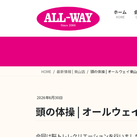
コ
ナ
ン
ビ
ホーム
テ
ゲ
HOME
ン
ー
ツ
シ
へ
ョ
ス
ン
キ
に
ッ
移
プ
動
HOME
最新情報 | 東山店
頭の体操 | オールウェイ東
2026年6月30日
頭の体操 | オールウェ
今回は脳トレレクリエーションを行いまし